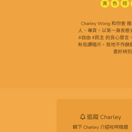
黃
色
經
Charley Wong 和你
人、專頁，以第一身表態支
#自由 #民主 的良心發
有低調暗示，我地不作篩
喜好辨別
追蹤 Charley
睇下 Charley 介紹咗咩精選