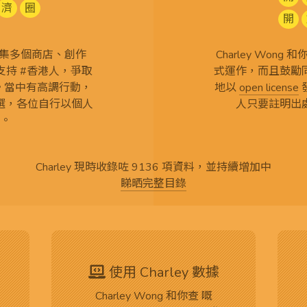
濟
圈
開
查 搜集多個商店、創作
Charley Won
持 #香港人，爭取
式運作，而且鼓勵
言。當中有高調行動，
地以
open license
選，各位自行以個人
人只要註明出
。
Charley 現時收錄咗 9136 項資料，並持續增加中
睇晒完整目錄
使用 Charley 數據
Charley Wong 和你查 嘅