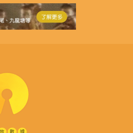
放
數
據