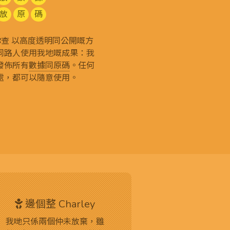
放
原
碼
g 和你查 以高度透明同公開嘅方
同路人使用我地嘅成果：我
發佈所有
數據同原碼
。任何
處，都可以隨意使用。
邊個整 Charley
我哋只係兩個仲未放棄，雖