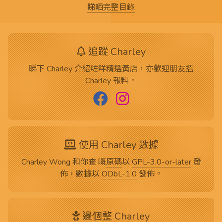
睇晒完整目錄
追蹤 Charley
睇下 Charley 介紹咗咩精選黃店，亦歡迎朋友搵
Charley 報料。
使用 Charley 數據
Charley Wong 和你查 嘅
原碼
以
GPL-3.0-or-later
發
佈，數據以
ODbL-1.0
發佈。
邊個整 Charley