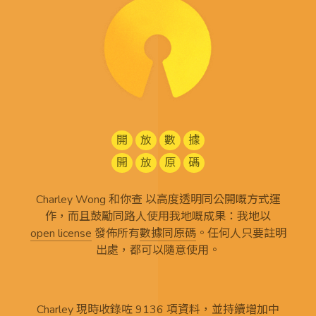
開
放
數
據
開
放
原
碼
Charley Wong 和你查 以高度透明同公開嘅方式運
作，而且鼓勵同路人使用我地嘅成果：我地以
open license
發佈所有
數據同原碼
。任何人只要註明
出處，都可以隨意使用。
Charley 現時收錄咗 9136 項資料，並持續增加中