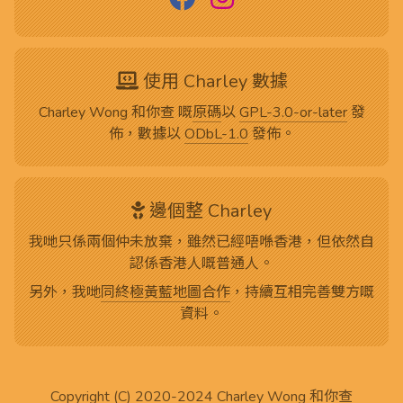
使用 Charley 數據
Charley Wong 和你查 嘅
原碼
以
GPL-3.0-or-later
發
佈，數據以
ODbL-1.0
發佈。
邊個整 Charley
我哋只係兩個仲未放棄，雖然已經唔喺香港，但依然自
認係香港人嘅普通人。
另外，我哋
同終極黃藍地圖合作
，持續互相完善雙方嘅
資料。
Copyright (C) 2020-2024
Charley Wong 和你查