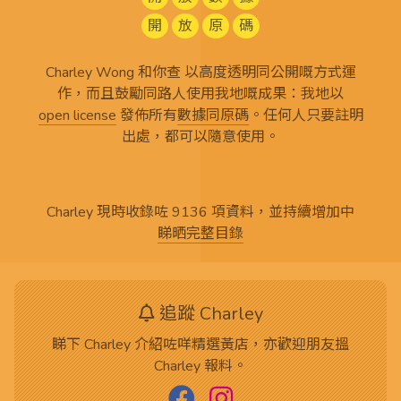
開
放
原
碼
Charley Wong 和你查 以高度透明同公開嘅方式運
作，而且鼓勵同路人使用我地嘅成果：我地以
open license
發佈所有
數據同原碼
。任何人只要註明
出處，都可以隨意使用。
Charley 現時收錄咗 9136 項資料，並持續增加中
睇晒完整目錄
追蹤 Charley
睇下 Charley 介紹咗咩精選黃店，亦歡迎朋友搵
Charley 報料。