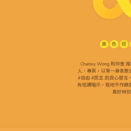
黃
色
經
Charley Wong 和你
人、專頁，以第一身表態支
#自由 #民主 的良心發
有低調暗示，我地不作篩
喜好辨別