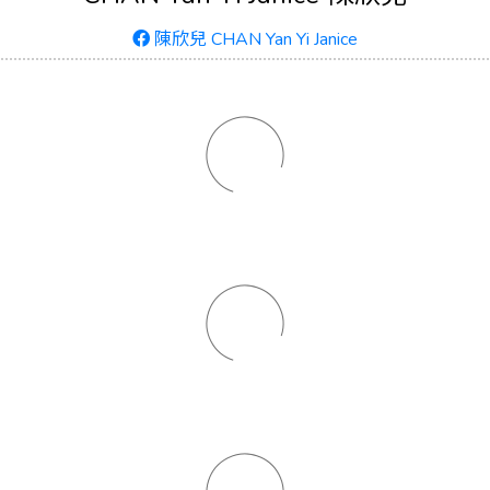
陳欣兒 CHAN Yan Yi Janice