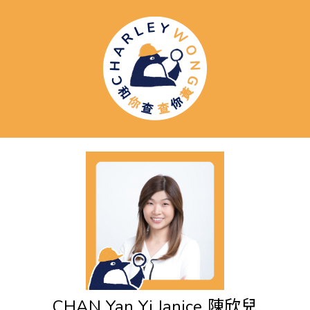
CHAN Yan Yi Janice
陳欣兒