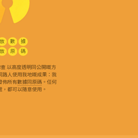
放
數
據
放
原
碼
g 和你查 以高度透明同公開嘅方
同路人使用我地嘅成果：我
發佈所有
數據同原碼
。任何
處，都可以隨意使用。