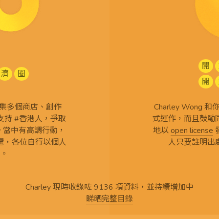
開
濟
圈
開
查 搜集多個商店、創作
Charley Won
持 #香港人，爭取
式運作，而且鼓勵
言。當中有高調行動，
地以
open license
選，各位自行以個人
人只要註明出
。
Charley 現時收錄咗 9136 項資料，並持續增加中
睇晒完整目錄