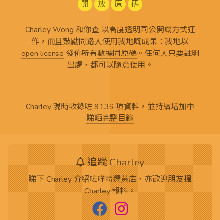
開
放
原
碼
Charley Wong 和你查 以高度透明同公開嘅方式運
作，而且鼓勵同路人使用我地嘅成果：我地以
open license
發佈所有
數據同原碼
。任何人只要註明
出處，都可以隨意使用。
Charley 現時收錄咗 9136 項資料，並持續增加中
睇晒完整目錄
追蹤 Charley
睇下 Charley 介紹咗咩精選黃店，亦歡迎朋友搵
Charley 報料。