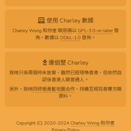
使用 Charley 數據
Charley Wong 和你查 嘅
原碼
以
GPL-3.0-or-later
發
佈，數據以
ODbL-1.0
發佈。
邊個整 Charley
我哋只係兩個仲未放棄，雖然已經唔喺香港，但依然自
認係香港人嘅普通人。
另外，我哋
同終極黃藍地圖合作
，持續互相完善雙方嘅
資料。
Copyright (C) 2020-2024
Charley Wong 和你查
Privacy Policy