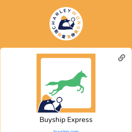
Buyship Express
buyship.com