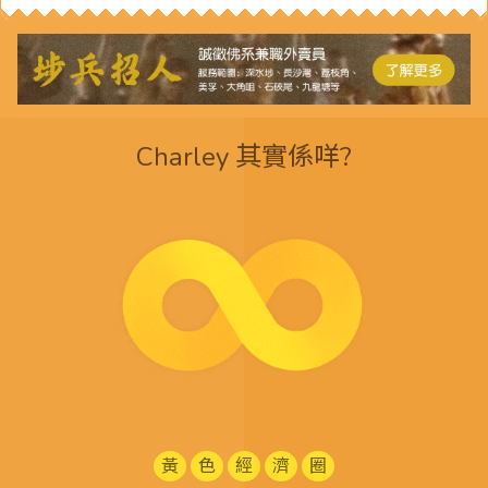
Charley 其實係咩?
黃
色
經
濟
圈