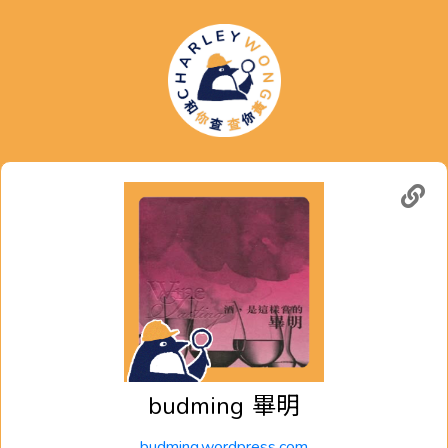
budming
畢明
budming.wordpress.com