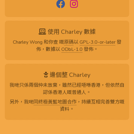
使用 Charley 數據
Charley Wong 和你查 嘅
原碼
以
GPL-3.0-or-later
發
佈，數據以
ODbL-1.0
發佈。
邊個整 Charley
我哋只係兩個仲未放棄，雖然已經唔喺香港，但依然自
認係香港人嘅普通人。
另外，我哋
同終極黃藍地圖合作
，持續互相完善雙方嘅
資料。