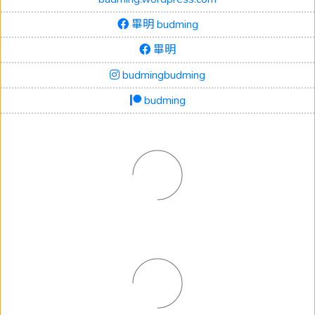
畢明 budming
畢明
budmingbudming
budming