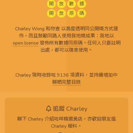
開
放
數
據
開
放
原
碼
Charley Wong 和你查 以高度透明同公開嘅方式運
作，而且鼓勵同路人使用我地嘅成果：我地以
open license
發佈所有
數據同原碼
。任何人只要註明
出處，都可以隨意使用。
Charley 現時收錄咗 9136 項資料，並持續增加中
睇晒完整目錄
追蹤 Charley
睇下 Charley 介紹咗咩精選黃店，亦歡迎朋友搵
Charley 報料。