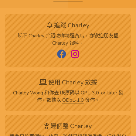
追蹤 Charley
睇下 Charley 介紹咗咩精選黃店，亦歡迎朋友搵
Charley 報料。
使用 Charley 數據
Charley Wong 和你查 嘅
原碼
以
GPL-3.0-or-later
發
佈，數據以
ODbL-1.0
發佈。
邊個整 Charley