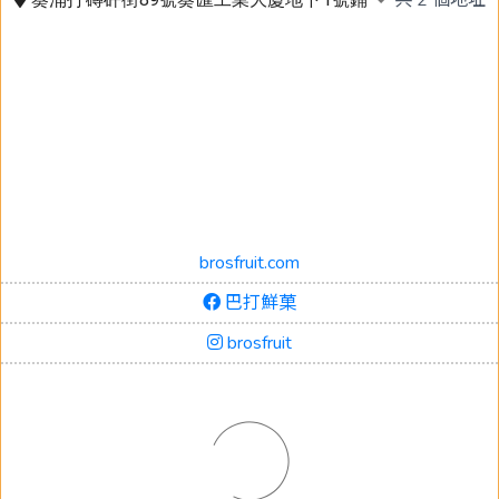
brosfruit.com
巴打鮮菓
brosfruit