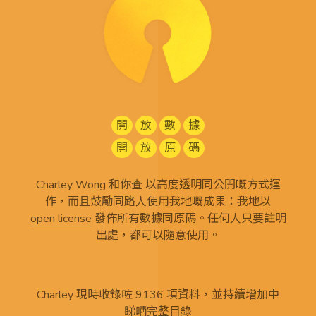
開
放
數
據
開
放
原
碼
Charley Wong 和你查 以高度透明同公開嘅方式運
作，而且鼓勵同路人使用我地嘅成果：我地以
open license
發佈所有
數據同原碼
。任何人只要註明
出處，都可以隨意使用。
Charley 現時收錄咗 9136 項資料，並持續增加中
睇晒完整目錄