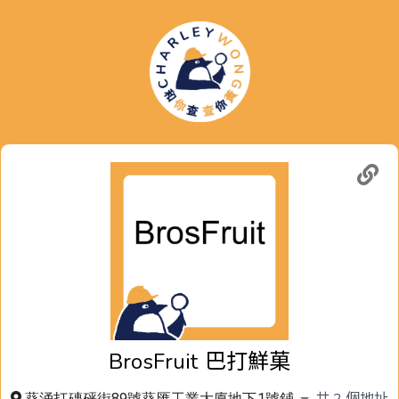
BrosFruit
巴打鮮菓
共
2
個地址
葵涌打磚砰街89號葵匯工業大廈地下1號鋪