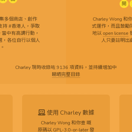
開
查 搜集多個商店、創作
Charley Won
持 #香港人，爭取
式運作，而且鼓勵
言。當中有高調行動，
地以
open license
選，各位自行以個人
人只要註明出
。
Charley 現時收錄咗 9136 項資料，並持續增加中
睇晒完整目錄
使用 Charley 數據
Charley Wong 和你查 嘅
原碼
以
GPL-3.0-or-later
發