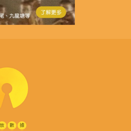
放
數
據