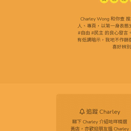
Charley Wong 和你
人、專頁，以第一身表態支
#自由 #民主 的良心發
有低調暗示，我地不作篩
喜好辨別
追蹤 Charley
睇下 Charley 介紹咗咩精選
黃店，亦歡迎朋友搵 Charley