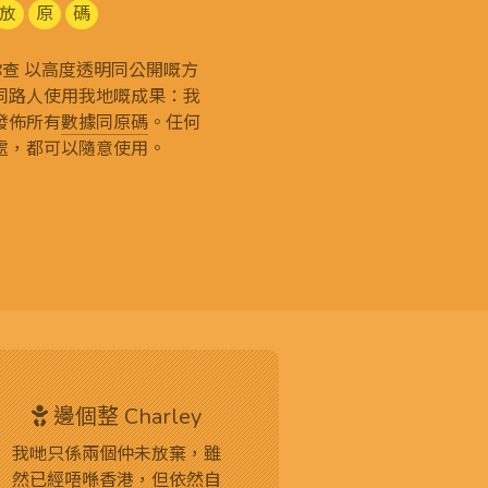
放
原
碼
g 和你查 以高度透明同公開嘅方
同路人使用我地嘅成果：我
發佈所有
數據同原碼
。任何
處，都可以隨意使用。
邊個整 Charley
我哋只係兩個仲未放棄，雖
然已經唔喺香港，但依然自