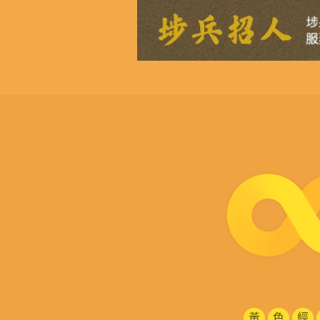
黃
色
經