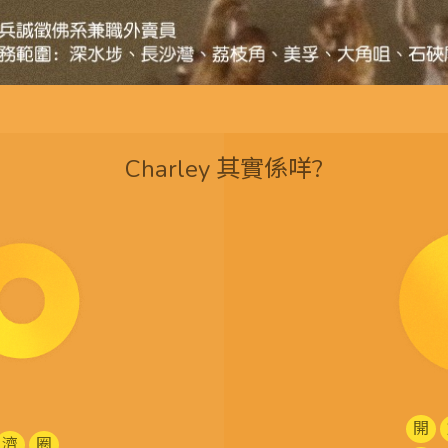
Charley 其實係咩?
開
濟
圈