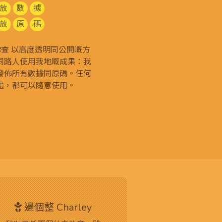
放
數
據
放
原
碼
g 和你查 以高度透明同公開嘅方
同路人使用我地嘅成果：我
發佈所有
數據同原碼
。任何
處，都可以隨意使用。
邊個整 Charley