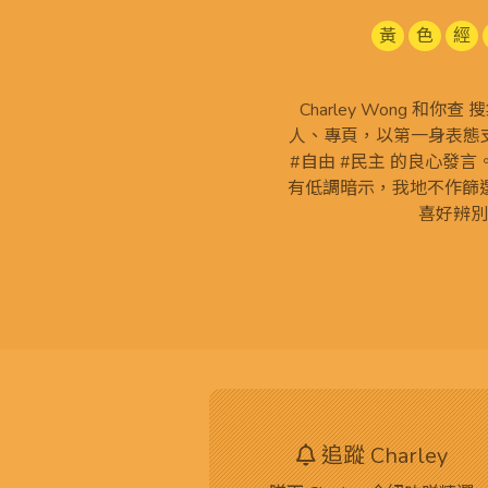
黃
色
經
Charley Wong 和你
人、專頁，以第一身表態支
#自由 #民主 的良心發
有低調暗示，我地不作篩
喜好辨別
追蹤 Charley