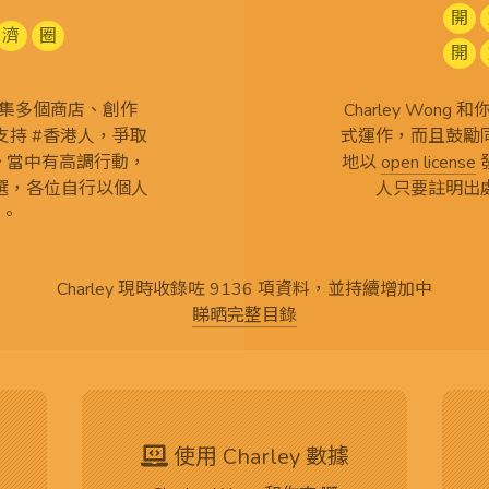
開
濟
圈
開
查 搜集多個商店、創作
Charley Won
持 #香港人，爭取
式運作，而且鼓勵
言。當中有高調行動，
地以
open license
選，各位自行以個人
人只要註明出
。
Charley 現時收錄咗 9136 項資料，並持續增加中
睇晒完整目錄
使用 Charley 數據