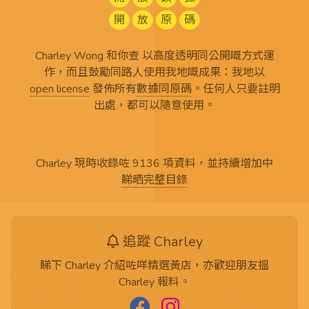
開
放
原
碼
Charley Wong 和你查 以高度透明同公開嘅方式運
作，而且鼓勵同路人使用我地嘅成果：我地以
open license
發佈所有
數據同原碼
。任何人只要註明
出處，都可以隨意使用。
Charley 現時收錄咗 9136 項資料，並持續增加中
睇晒完整目錄
追蹤 Charley
睇下 Charley 介紹咗咩精選黃店，亦歡迎朋友搵
Charley 報料。