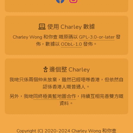
使用 Charley 數據
Charley Wong 和你查 嘅
原碼
以
GPL-3.0-or-later
發
佈，數據以
ODbL-1.0
發佈。
邊個整 Charley
我哋只係兩個仲未放棄，雖然已經唔喺香港，但依然自
認係香港人嘅普通人。
另外，我哋
同終極黃藍地圖合作
，持續互相完善雙方嘅
資料。
Copyright (C) 2020-2024
Charley Wong 和你查