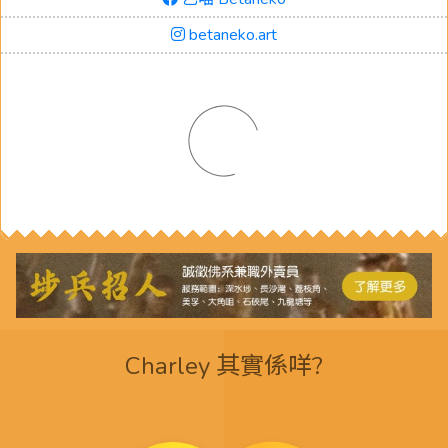
betaneko.art
Charley 其實係咩?