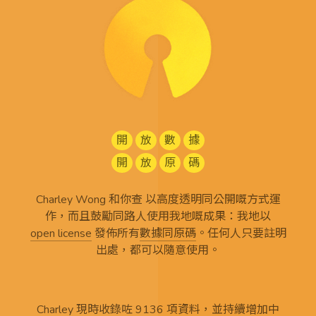
開
放
數
據
開
放
原
碼
Charley Wong 和你查 以高度透明同公開嘅方式運
作，而且鼓勵同路人使用我地嘅成果：我地以
open license
發佈所有
數據同原碼
。任何人只要註明
出處，都可以隨意使用。
Charley 現時收錄咗 9136 項資料，並持續增加中