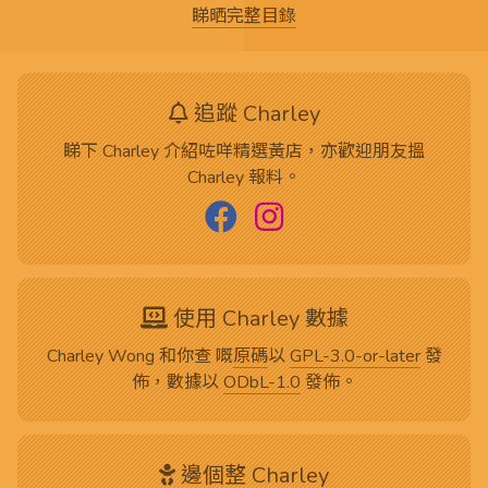
睇晒完整目錄
追蹤 Charley
睇下 Charley 介紹咗咩精選黃店，亦歡迎朋友搵
Charley 報料。
使用 Charley 數據
Charley Wong 和你查 嘅
原碼
以
GPL-3.0-or-later
發
佈，數據以
ODbL-1.0
發佈。
邊個整 Charley