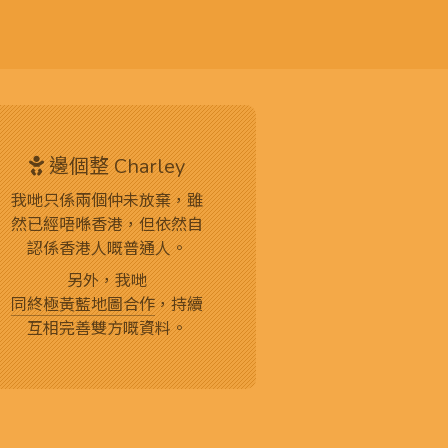
邊個整 Charley
我哋只係兩個仲未放棄，雖
然已經唔喺香港，但依然自
認係香港人嘅普通人。
另外，我哋
同終極黃藍地圖合作
，持續
互相完善雙方嘅資料。