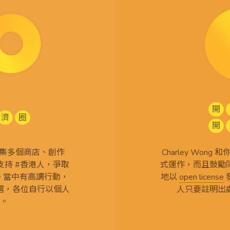
開
濟
圈
開
查 搜集多個商店、創作
Charley Won
持 #香港人，爭取
式運作，而且鼓勵
言。當中有高調行動，
地以
open license
選，各位自行以個人
人只要註明出
。