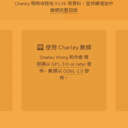
Charley 現時收錄咗 9136 項資料，並持續增加中
睇晒完整目錄
使用 Charley 數據
Charley Wong 和你查 嘅
原碼
以
GPL-3.0-or-later
發
佈，數據以
ODbL-1.0
發
佈。