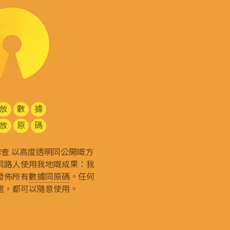
放
數
據
放
原
碼
g 和你查 以高度透明同公開嘅方
同路人使用我地嘅成果：我
發佈所有
數據同原碼
。任何
處，都可以隨意使用。