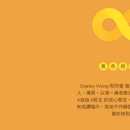
黃
色
經
Charley Wong 和你
人、專頁，以第一身表態支
#自由 #民主 的良心發
有低調暗示，我地不作篩
喜好辨別