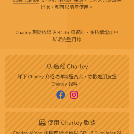
open license
發佈所有
數據同原碼
。任何人只要註明
出處，都可以隨意使用。
Charley 現時收錄咗 9136 項資料，並持續增加中
睇晒完整目錄
追蹤 Charley
睇下 Charley 介紹咗咩精選黃店，亦歡迎朋友搵
Charley 報料。
使用 Charley 數據
Charley Wong 和你查 嘅
原碼
以
GPL-3.0-or-later
發