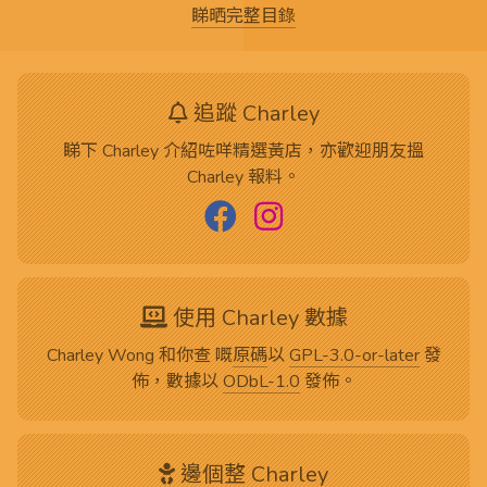
睇晒完整目錄
追蹤 Charley
睇下 Charley 介紹咗咩精選黃店，亦歡迎朋友搵
Charley 報料。
使用 Charley 數據
Charley Wong 和你查 嘅
原碼
以
GPL-3.0-or-later
發
佈，數據以
ODbL-1.0
發佈。
邊個整 Charley