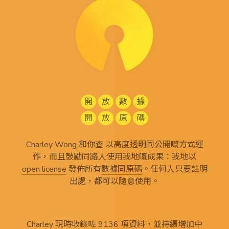
開
放
數
據
開
放
原
碼
Charley Wong 和你查 以高度透明同公開嘅方式運
作，而且鼓勵同路人使用我地嘅成果：我地以
open license
發佈所有
數據同原碼
。任何人只要註明
出處，都可以隨意使用。
Charley 現時收錄咗 9136 項資料，並持續增加中