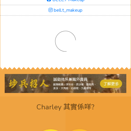
bell.t_makeup
Charley 其實係咩?