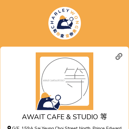
AWAIT CAFE & STUDIO
等
G/F, 159A Sai Yeung Choi Street North, Prince Edward