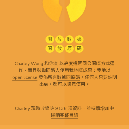
開
放
數
據
開
放
原
碼
Charley Wong 和你查 以高度透明同公開嘅方式運
作，而且鼓勵同路人使用我地嘅成果：我地以
open license
發佈所有
數據同原碼
。任何人只要註明
出處，都可以隨意使用。
Charley 現時收錄咗 9136 項資料，並持續增加中
睇晒完整目錄