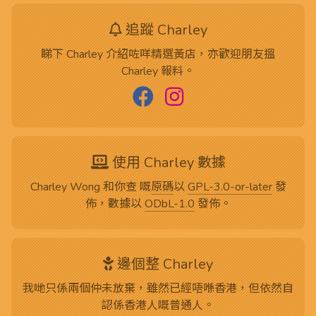
追蹤 Charley
睇下 Charley 介紹咗咩精選黃店，亦歡迎朋友搵
Charley 報料。
使用 Charley 數據
Charley Wong 和你查 嘅
原碼
以
GPL-3.0-or-later
發
佈，數據以
ODbL-1.0
發佈。
邊個整 Charley
我哋只係兩個仲未放棄，雖然已經唔喺香港，但依然自
認係香港人嘅普通人。