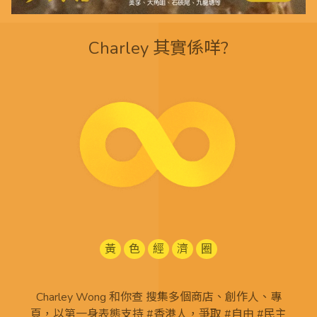
Charley 其實係咩?
黃
色
經
濟
圈
Charley Wong 和你查 搜集多個商店、創作人、專
頁，以第一身表態支持 #香港人，爭取 #自由 #民主