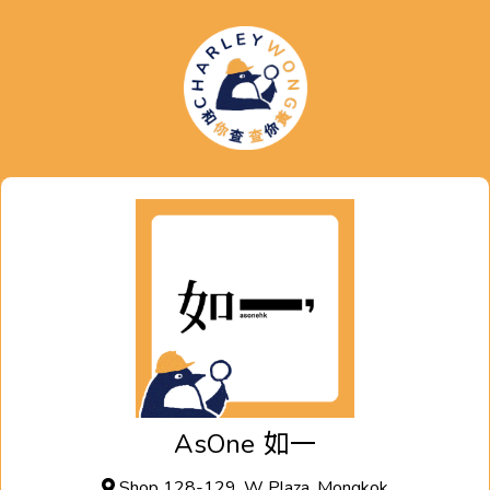
AsOne
如一
Shop 128-129, W Plaza, Mongkok