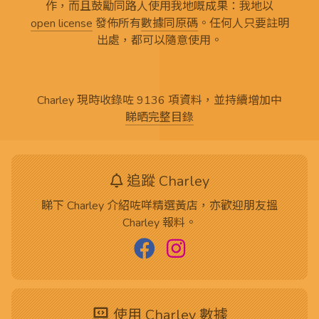
作，而且鼓勵同路人使用我地嘅成果：我地以
open license
發佈所有
數據同原碼
。任何人只要註明
出處，都可以隨意使用。
Charley 現時收錄咗 9136 項資料，並持續增加中
睇晒完整目錄
追蹤 Charley
睇下 Charley 介紹咗咩精選黃店，亦歡迎朋友搵
Charley 報料。
使用 Charley 數據