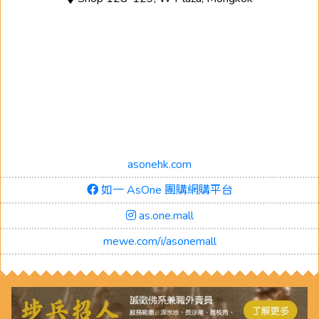
asonehk.com
如一 AsOne 團購網購平台
as.one.mall
mewe.com/i/asonemall