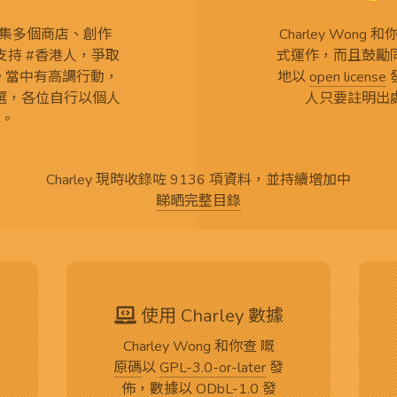
查 搜集多個商店、創作
Charley Won
持 #香港人，爭取
式運作，而且鼓勵
言。當中有高調行動，
地以
open license
選，各位自行以個人
人只要註明出
。
Charley 現時收錄咗 9136 項資料，並持續增加中
睇晒完整目錄
使用 Charley 數據
Charley Wong 和你查 嘅
原碼
以
GPL-3.0-or-later
發
佈，數據以
ODbL-1.0
發