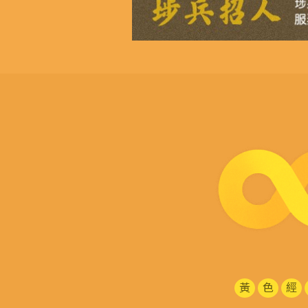
黃
色
經