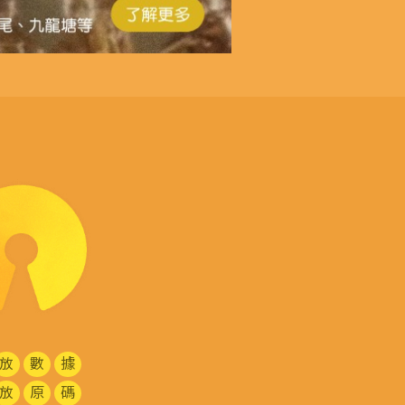
放
數
據
放
原
碼