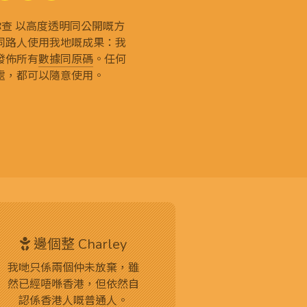
g 和你查 以高度透明同公開嘅方
同路人使用我地嘅成果：我
發佈所有
數據同原碼
。任何
處，都可以隨意使用。
邊個整 Charley
我哋只係兩個仲未放棄，雖
然已經唔喺香港，但依然自
認係香港人嘅普通人。