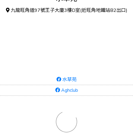
九龍旺角道97號王子大廈3樓D室(近旺角地鐵站B2出口)
水草苑
Aghclub