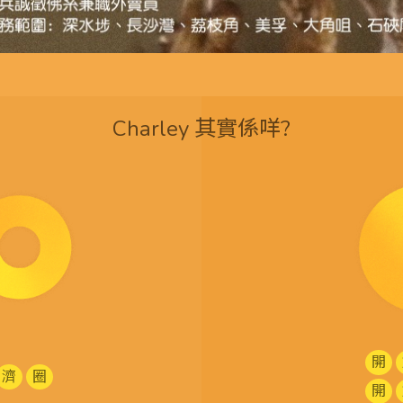
Charley 其實係咩?
開
濟
圈
開