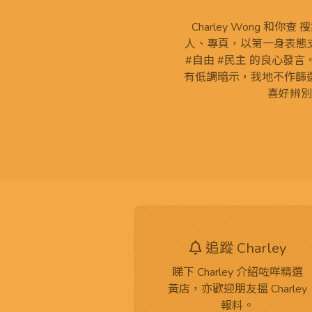
Charley Wong 和你
人、專頁，以第一身表態支
#自由 #民主 的良心發
有低調暗示，我地不作篩
喜好辨別
追蹤 Charley
睇下 Charley 介紹咗咩精選
黃店，亦歡迎朋友搵 Charley
報料。