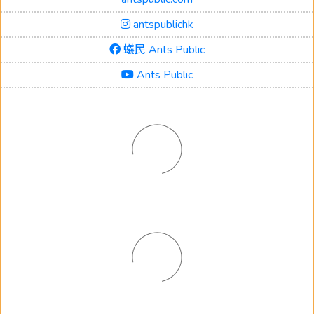
antspublichk
蟻民 Ants Public
Ants Public