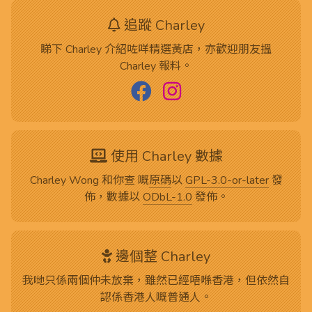
追蹤 Charley
睇下 Charley 介紹咗咩精選黃店，亦歡迎朋友搵
Charley 報料。
使用 Charley 數據
Charley Wong 和你查 嘅
原碼
以
GPL-3.0-or-later
發
佈，數據以
ODbL-1.0
發佈。
邊個整 Charley
我哋只係兩個仲未放棄，雖然已經唔喺香港，但依然自
認係香港人嘅普通人。