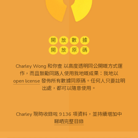
開
放
數
據
開
放
原
碼
Charley Wong 和你查 以高度透明同公開嘅方式運
作，而且鼓勵同路人使用我地嘅成果：我地以
open license
發佈所有
數據同原碼
。任何人只要註明
出處，都可以隨意使用。
Charley 現時收錄咗 9136 項資料，並持續增加中
睇晒完整目錄