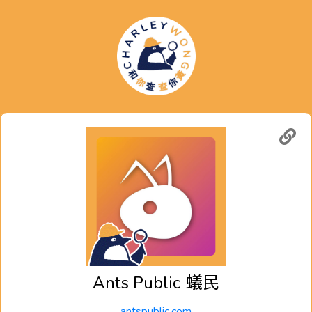
Ants Public
蟻民
antspublic.com