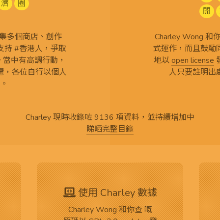
濟
圈
開
查 搜集多個商店、創作
Charley Won
持 #香港人，爭取
式運作，而且鼓勵
言。當中有高調行動，
地以
open license
選，各位自行以個人
人只要註明出
。
Charley 現時收錄咗 9136 項資料，並持續增加中
睇晒完整目錄
使用 Charley 數據
Charley Wong 和你查 嘅