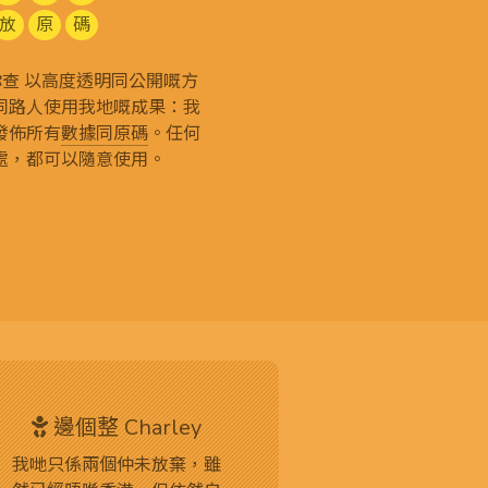
放
原
碼
g 和你查 以高度透明同公開嘅方
同路人使用我地嘅成果：我
發佈所有
數據同原碼
。任何
處，都可以隨意使用。
邊個整 Charley
我哋只係兩個仲未放棄，雖