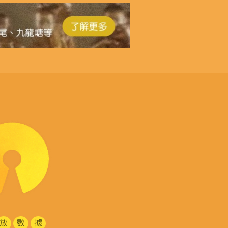
放
數
據