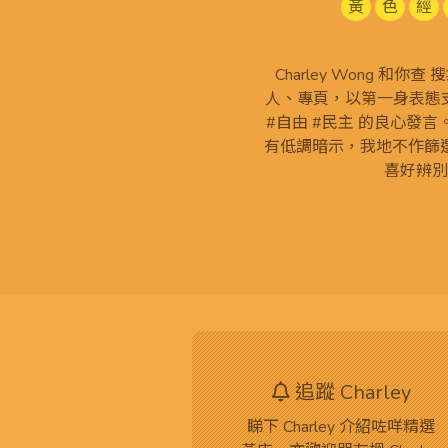
黃
色
經
Charley Wong 和你
人、專頁，以第一身表態支
#自由 #民主 的良心發
有低調暗示，我地不作篩
喜好辨別
追蹤 Charley
睇下 Charley 介紹咗咩精選