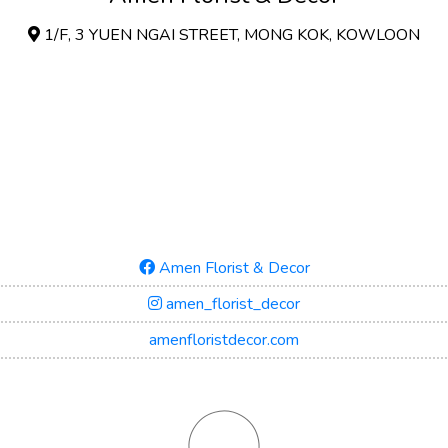
1/F, 3 YUEN NGAI STREET, MONG KOK, KOWLOON
Amen Florist & Decor
amen_florist_decor
amenfloristdecor.com