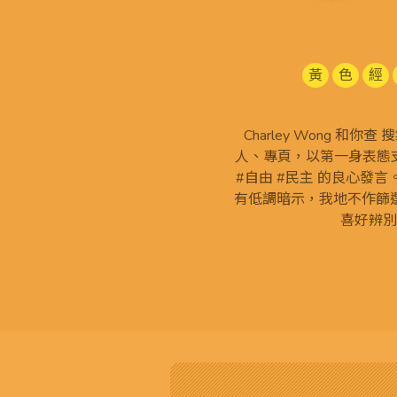
黃
色
經
Charley Wong 和你
人、專頁，以第一身表態支
#自由 #民主 的良心發
有低調暗示，我地不作篩
喜好辨別