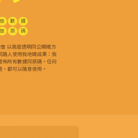
放
數
據
放
原
碼
g 和你查 以高度透明同公開嘅方
同路人使用我地嘅成果：我
發佈所有
數據同原碼
。任何
處，都可以隨意使用。