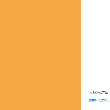
大紀元時報
親歷「72