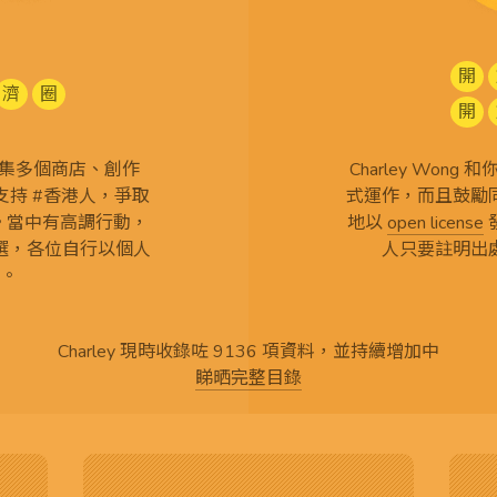
開
濟
圈
開
查 搜集多個商店、創作
Charley Won
持 #香港人，爭取
式運作，而且鼓勵
言。當中有高調行動，
地以
open license
選，各位自行以個人
人只要註明出
。
Charley 現時收錄咗 9136 項資料，並持續增加中
睇晒完整目錄