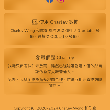
使用 Charley 數據
Charley Wong 和你查 嘅
原碼
以
GPL-3.0-or-later
發
佈，數據以
ODbL-1.0
發佈。
邊個整 Charley
我哋只係兩個仲未放棄，雖然已經唔喺香港，但依然自
認係香港人嘅普通人。
另外，我哋
同終極黃藍地圖合作
，持續互相完善雙方嘅
資料。
Copyright (C) 2020-2024
Charley Wong 和你查