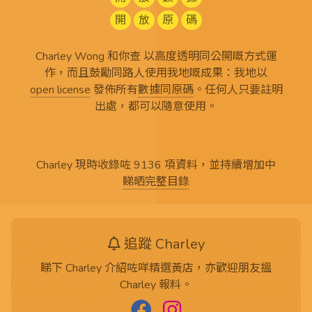
開
放
原
碼
Charley Wong 和你查 以高度透明同公開嘅方式運
作，而且鼓勵同路人使用我地嘅成果：我地以
open license
發佈所有
數據同原碼
。任何人只要註明
出處，都可以隨意使用。
Charley 現時收錄咗 9136 項資料，並持續增加中
睇晒完整目錄
追蹤 Charley
睇下 Charley 介紹咗咩精選黃店，亦歡迎朋友搵
Charley 報料。