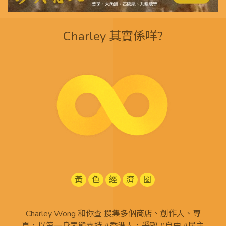
Charley 其實係咩?
黃
色
經
濟
圈
Charley Wong 和你查 搜集多個商店、創作人、專