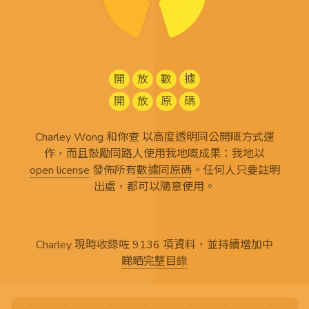
開
放
數
據
開
放
原
碼
Charley Wong 和你查 以高度透明同公開嘅方式運
作，而且鼓勵同路人使用我地嘅成果：我地以
open license
發佈所有
數據同原碼
。任何人只要註明
出處，都可以隨意使用。
Charley 現時收錄咗 9136 項資料，並持續增加中
睇晒完整目錄