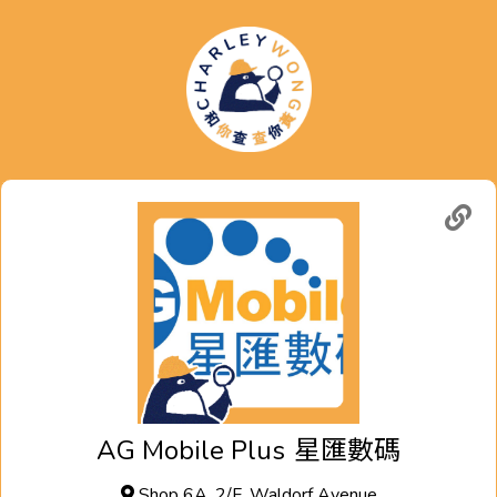
AG Mobile Plus
星匯數碼
Shop 6A, 2/F, Waldorf Avenue