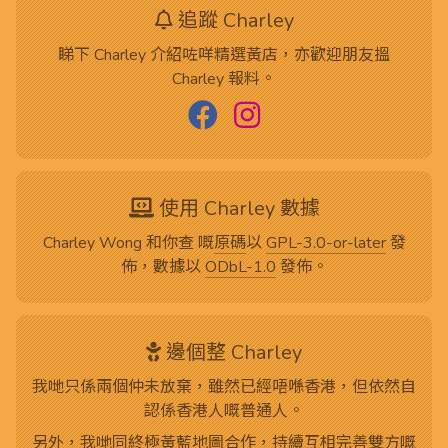
追蹤 Charley
睇下 Charley 介紹咗咩精選黃店，亦歡迎朋友搵
Charley 報料。
使用 Charley 數據
Charley Wong 和你查 嘅
原碼
以
GPL-3.0-or-later
發
佈，數據以
ODbL-1.0
發佈。
邊個整 Charley
我哋只係兩個仲未放棄，雖然已經唔喺香港，但依然自
認係香港人嘅普通人。
另外，我哋
同終極黃藍地圖合作
，持續互相完善雙方嘅