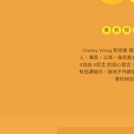
黃
色
經
Charley Wong 和你
人、專頁，以第一身表態支
#自由 #民主 的良心發
有低調暗示，我地不作篩
喜好辨別