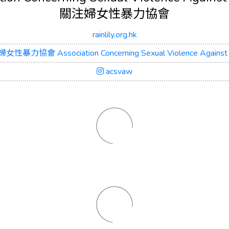
關注婦女性暴力協會
rainlily.org.hk
性暴力協會 Association Concerning Sexual Violence Agains
acsvaw