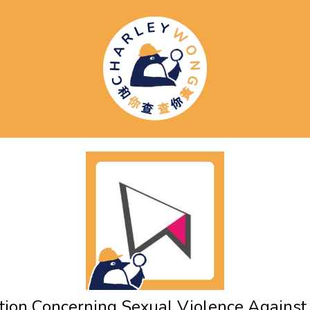
tion Concerning Sexual Violence Again