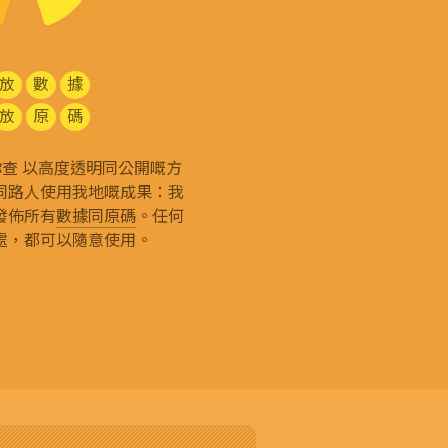
放
數
據
放
原
碼
g 和你查 以高度透明同公開嘅方
同路人使用我地嘅成果：我
發佈所有
數據同原碼
。任何
處，都可以隨意使用。