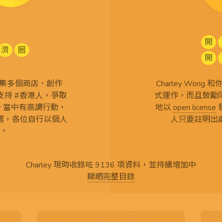
開
濟
圈
開
查 搜集多個商店、創作
Charley Won
持 #香港人，爭取
式運作，而且鼓勵
言。當中有高調行動，
地以
open license
選，各位自行以個人
人只要註明出
。
Charley 現時收錄咗 9136 項資料，並持續增加中
睇晒完整目錄