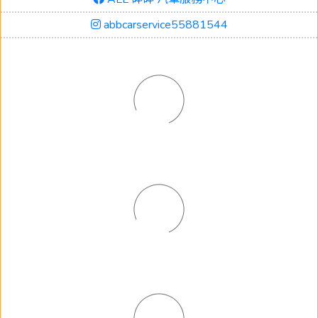
abbcarservice55881544