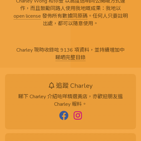
Charley Wong 和你查 以高度透明同公開嘅方式運
作，而且鼓勵同路人使用我地嘅成果：我地以
open license
發佈所有
數據同原碼
。任何人只要註明
出處，都可以隨意使用。
Charley 現時收錄咗 9136 項資料，並持續增加中
睇晒完整目錄
追蹤 Charley
睇下 Charley 介紹咗咩精選黃店，亦歡迎朋友搵
Charley 報料。