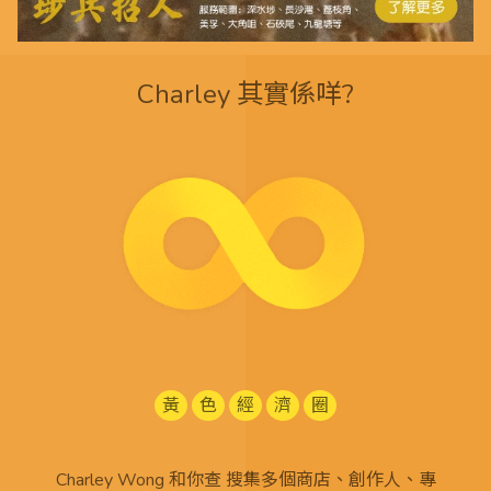
Charley 其實係咩?
黃
色
經
濟
圈
Charley Wong 和你查 搜集多個商店、創作人、專