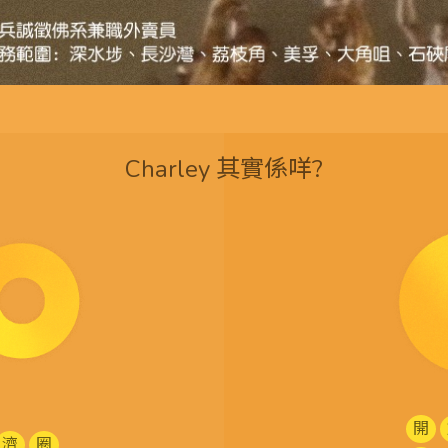
Charley 其實係咩?
開
濟
圈