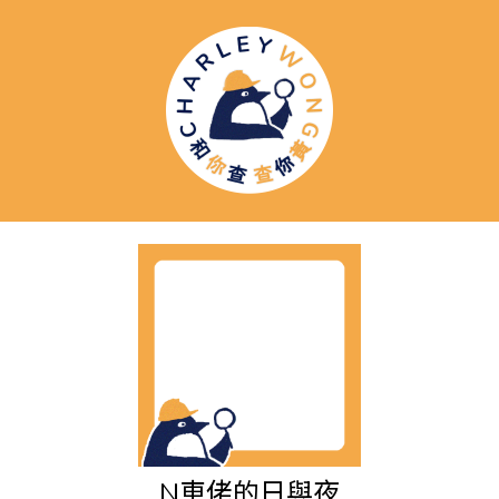
N車佬的日與夜