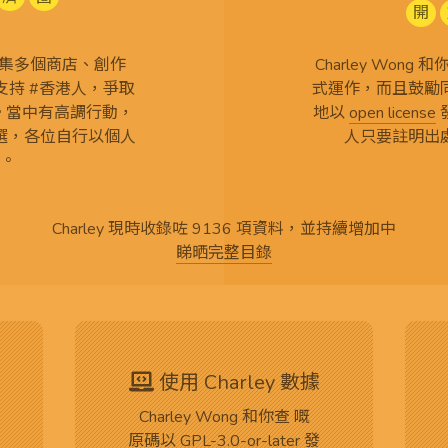
開
查 搜集多個商店、創作
Charley Won
持 #香港人，爭取
式運作，而且鼓勵
言。當中有高調行動，
地以
open license
選，各位自行以個人
人只要註明出
。
Charley 現時收錄咗 9136 項資料，並持續增加中
睇晒完整目錄
使用 Charley 數據
Charley Wong 和你查 嘅
原碼
以
GPL-3.0-or-later
發