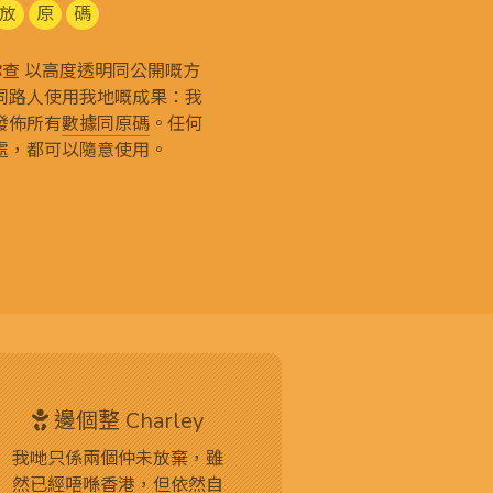
放
原
碼
g 和你查 以高度透明同公開嘅方
同路人使用我地嘅成果：我
發佈所有
數據同原碼
。任何
處，都可以隨意使用。
邊個整 Charley
我哋只係兩個仲未放棄，雖
然已經唔喺香港，但依然自