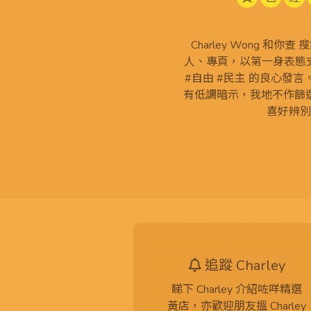
Charley Wong 和你
人、專頁，以第一身表態支
#自由 #民主 的良心發
有低調暗示，我地不作篩
喜好辨別
追蹤 Charley
睇下 Charley 介紹咗咩精選
黃店，亦歡迎朋友搵 Charley