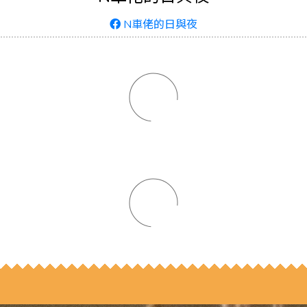
N車佬的日與夜