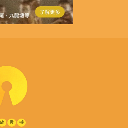
放
數
據