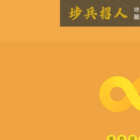
黃
色
經