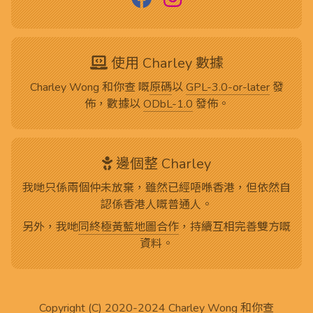
使用 Charley 數據
Charley Wong 和你查 嘅
原碼
以
GPL-3.0-or-later
發
佈，數據以
ODbL-1.0
發佈。
邊個整 Charley
我哋只係兩個仲未放棄，雖然已經唔喺香港，但依然自
認係香港人嘅普通人。
另外，我哋
同終極黃藍地圖合作
，持續互相完善雙方嘅
資料。
Copyright (C) 2020-2024
Charley Wong 和你查