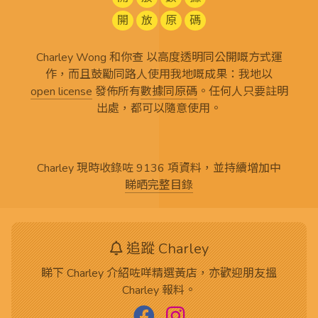
開
放
原
碼
Charley Wong 和你查 以高度透明同公開嘅方式運
作，而且鼓勵同路人使用我地嘅成果：我地以
open license
發佈所有
數據同原碼
。任何人只要註明
出處，都可以隨意使用。
Charley 現時收錄咗 9136 項資料，並持續增加中
睇晒完整目錄
追蹤 Charley
睇下 Charley 介紹咗咩精選黃店，亦歡迎朋友搵
Charley 報料。