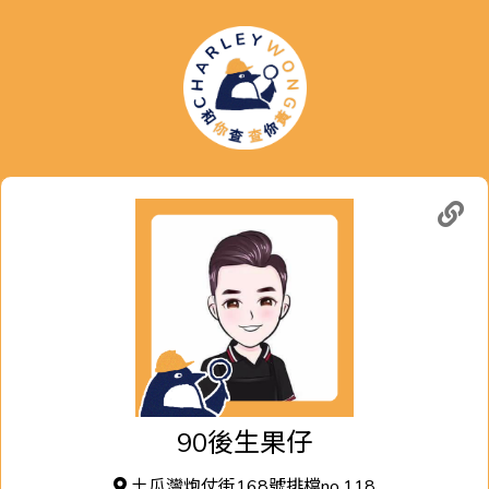
90後生果仔
土瓜灣炮仗街168號排檔no.118