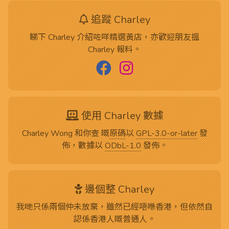
追蹤 Charley
睇下 Charley 介紹咗咩精選黃店，亦歡迎朋友搵
Charley 報料。
使用 Charley 數據
Charley Wong 和你查 嘅
原碼
以
GPL-3.0-or-later
發
佈，數據以
ODbL-1.0
發佈。
邊個整 Charley
我哋只係兩個仲未放棄，雖然已經唔喺香港，但依然自
認係香港人嘅普通人。