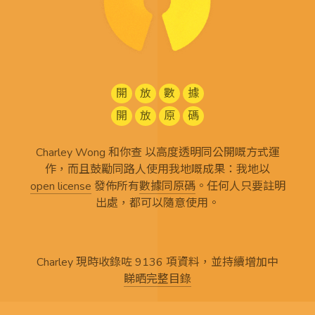
開
放
數
據
開
放
原
碼
Charley Wong 和你查 以高度透明同公開嘅方式運
作，而且鼓勵同路人使用我地嘅成果：我地以
open license
發佈所有
數據同原碼
。任何人只要註明
出處，都可以隨意使用。
Charley 現時收錄咗 9136 項資料，並持續增加中
睇晒完整目錄