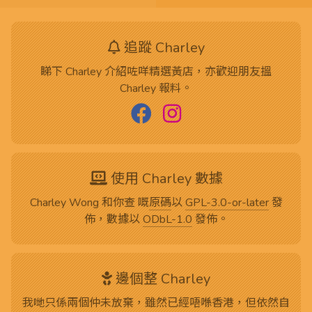
追蹤 Charley
睇下 Charley 介紹咗咩精選黃店，亦歡迎朋友搵
Charley 報料。
使用 Charley 數據
Charley Wong 和你查 嘅
原碼
以
GPL-3.0-or-later
發
佈，數據以
ODbL-1.0
發佈。
邊個整 Charley
我哋只係兩個仲未放棄，雖然已經唔喺香港，但依然自