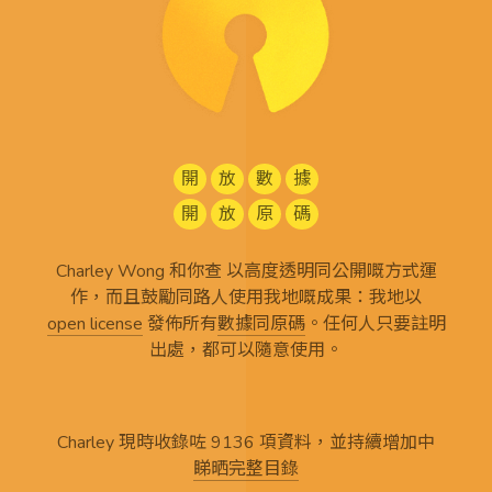
開
放
數
據
開
放
原
碼
Charley Wong 和你查 以高度透明同公開嘅方式運
作，而且鼓勵同路人使用我地嘅成果：我地以
open license
發佈所有
數據同原碼
。任何人只要註明
出處，都可以隨意使用。
Charley 現時收錄咗 9136 項資料，並持續增加中
睇晒完整目錄