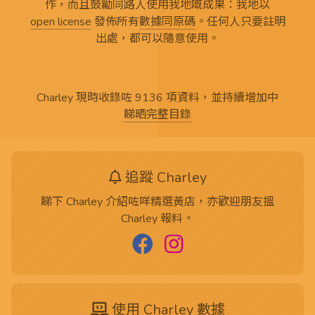
作，而且鼓勵同路人使用我地嘅成果：我地以
open license
發佈所有
數據同原碼
。任何人只要註明
出處，都可以隨意使用。
Charley 現時收錄咗 9136 項資料，並持續增加中
睇晒完整目錄
追蹤 Charley
睇下 Charley 介紹咗咩精選黃店，亦歡迎朋友搵
Charley 報料。
使用 Charley 數據