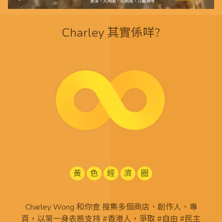
Charley 其實係咩?
黃
色
經
濟
圈
Charley Wong 和你查 搜集多個商店、創作人、專
頁，以第一身表態支持 #香港人，爭取 #自由 #民主