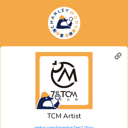
TCM Artist
pinkoi.com/store/se7en11boy