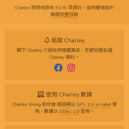
Charley 現時收錄咗 9136 項資料，並持續增加中
睇晒完整目錄
追蹤 Charley
睇下 Charley 介紹咗咩精選黃店，亦歡迎朋友搵
Charley 報料。
使用 Charley 數據
Charley Wong 和你查 嘅
原碼
以
GPL-3.0-or-later
發
佈，數據以
ODbL-1.0
發佈。