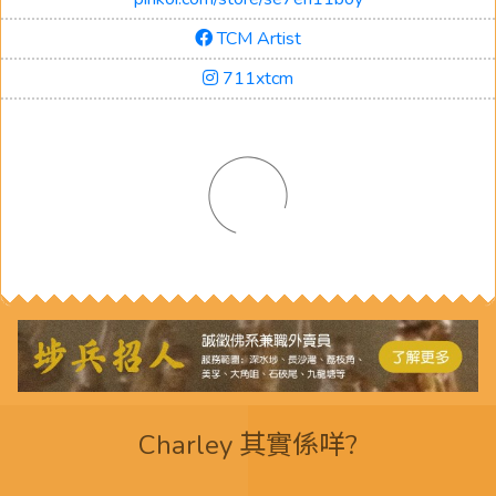
TCM Artist
711xtcm
Charley 其實係咩?