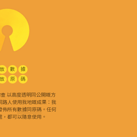
放
數
據
放
原
碼
g 和你查 以高度透明同公開嘅方
同路人使用我地嘅成果：我
發佈所有
數據同原碼
。任何
處，都可以隨意使用。