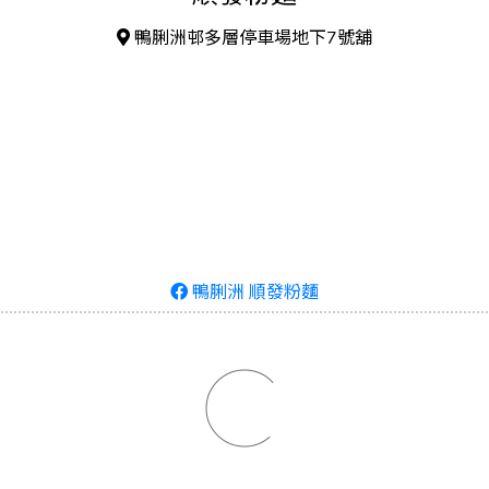
鴨脷洲邨多層停車場地下7號舖
鴨脷洲 順發粉麵