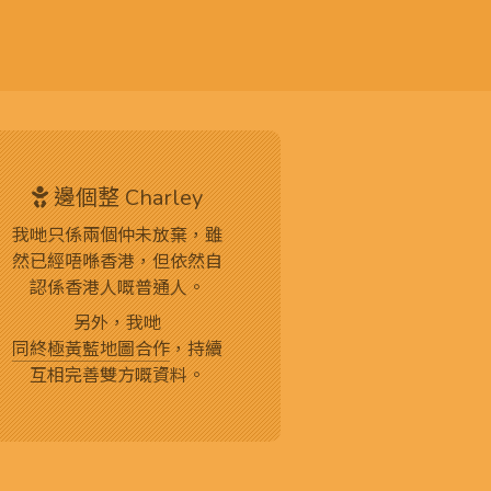
邊個整 Charley
我哋只係兩個仲未放棄，雖
然已經唔喺香港，但依然自
認係香港人嘅普通人。
另外，我哋
同終極黃藍地圖合作
，持續
互相完善雙方嘅資料。