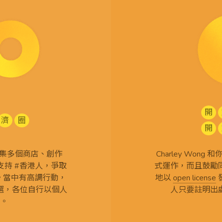
開
濟
圈
開
查 搜集多個商店、創作
Charley Won
持 #香港人，爭取
式運作，而且鼓勵
言。當中有高調行動，
地以
open license
選，各位自行以個人
人只要註明出
。