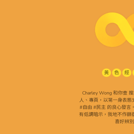
黃
色
經
Charley Wong 和你
人、專頁，以第一身表態支
#自由 #民主 的良心發
有低調暗示，我地不作篩
喜好辨別