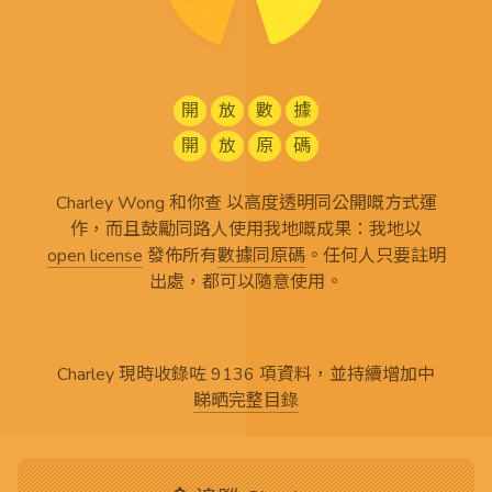
開
放
數
據
開
放
原
碼
Charley Wong 和你查 以高度透明同公開嘅方式運
作，而且鼓勵同路人使用我地嘅成果：我地以
open license
發佈所有
數據同原碼
。任何人只要註明
出處，都可以隨意使用。
Charley 現時收錄咗 9136 項資料，並持續增加中
睇晒完整目錄