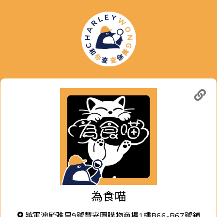
為食喵
將軍澳毓雅里9號慧安園購物商場1樓B66-B67號舖