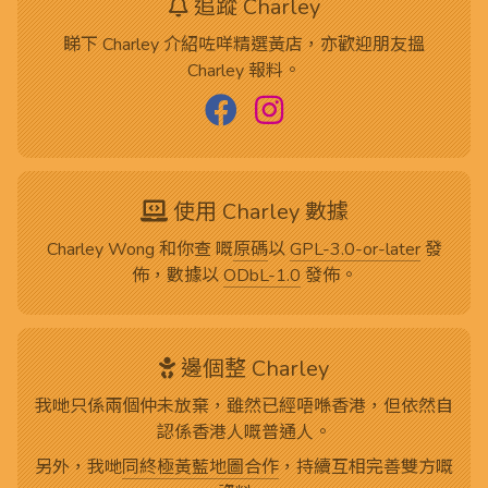
追蹤 Charley
睇下 Charley 介紹咗咩精選黃店，亦歡迎朋友搵
Charley 報料。
使用 Charley 數據
Charley Wong 和你查 嘅
原碼
以
GPL-3.0-or-later
發
佈，數據以
ODbL-1.0
發佈。
邊個整 Charley
我哋只係兩個仲未放棄，雖然已經唔喺香港，但依然自
認係香港人嘅普通人。
另外，我哋
同終極黃藍地圖合作
，持續互相完善雙方嘅