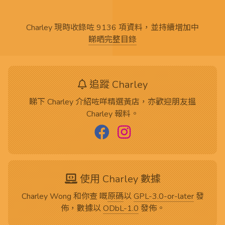
Charley 現時收錄咗 9136 項資料，並持續增加中
睇晒完整目錄
追蹤 Charley
睇下 Charley 介紹咗咩精選黃店，亦歡迎朋友搵
Charley 報料。
使用 Charley 數據
Charley Wong 和你查 嘅
原碼
以
GPL-3.0-or-later
發
佈，數據以
ODbL-1.0
發佈。