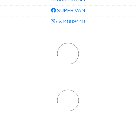
SUPER VAN
sv34889448