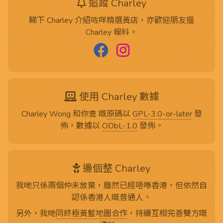
追蹤 Charley
睇下 Charley 介紹咗咩精選黃店，亦歡迎朋友搵
Charley 報料。
使用 Charley 數據
Charley Wong 和你查 嘅
原碼
以
GPL-3.0-or-later
發
佈，數據以
ODbL-1.0
發佈。
邊個整 Charley
我哋只係兩個仲未放棄，雖然已經唔喺香港，但依然自
認係香港人嘅普通人。
另外，我哋
同終極黃藍地圖合作
，持續互相完善雙方嘅