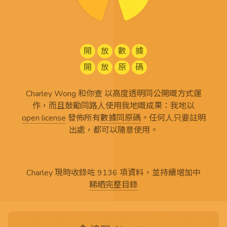
開
放
數
據
開
放
原
碼
Charley Wong 和你查 以高度透明同公開嘅方式運
作，而且鼓勵同路人使用我地嘅成果：我地以
open license
發佈所有
數據同原碼
。任何人只要註明
出處，都可以隨意使用。
Charley 現時收錄咗 9136 項資料，並持續增加中
睇晒完整目錄