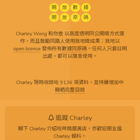
開
放
數
據
開
放
原
碼
Charley Wong 和你查 以高度透明同公開嘅方式運
作，而且鼓勵同路人使用我地嘅成果：我地以
open license
發佈所有
數據同原碼
。任何人只要註明
出處，都可以隨意使用。
Charley 現時收錄咗 9136 項資料，並持續增加中
睇晒完整目錄
追蹤 Charley
睇下 Charley 介紹咗咩精選黃店，亦歡迎朋友搵
Charley 報料。