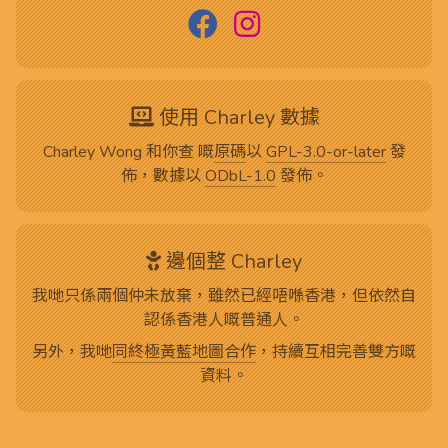
使用 Charley 數據
Charley Wong 和你查 嘅
原碼
以
GPL-3.0-or-later
發
佈，數據以
ODbL-1.0
發佈。
邊個整 Charley
我哋只係兩個仲未放棄，雖然已經唔喺香港，但依然自
認係香港人嘅普通人。
另外，我哋
同終極黃藍地圖合作
，持續互相完善雙方嘅
資料。