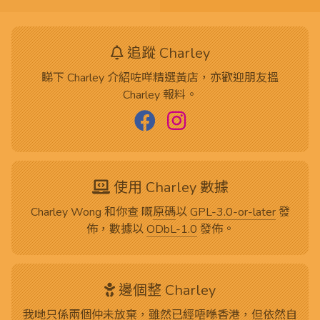
追蹤 Charley
睇下 Charley 介紹咗咩精選黃店，亦歡迎朋友搵
Charley 報料。
使用 Charley 數據
Charley Wong 和你查 嘅
原碼
以
GPL-3.0-or-later
發
佈，數據以
ODbL-1.0
發佈。
邊個整 Charley
我哋只係兩個仲未放棄，雖然已經唔喺香港，但依然自