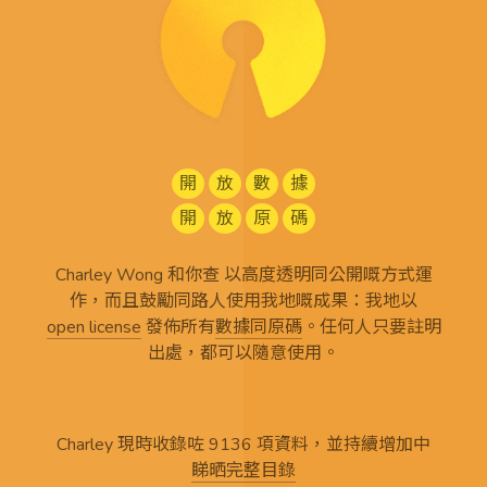
開
放
數
據
開
放
原
碼
Charley Wong 和你查 以高度透明同公開嘅方式運
作，而且鼓勵同路人使用我地嘅成果：我地以
open license
發佈所有
數據同原碼
。任何人只要註明
出處，都可以隨意使用。
Charley 現時收錄咗 9136 項資料，並持續增加中
睇晒完整目錄