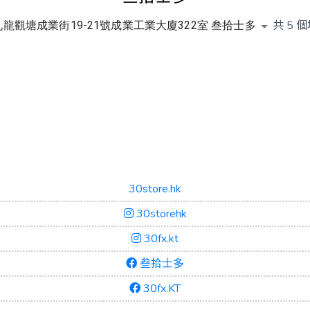
共
5
個
九龍觀塘成業街19-21號成業工業大廈322室 叁拾士多
30store.hk
30storehk
30fx.kt
叁拾士多
30fx.KT