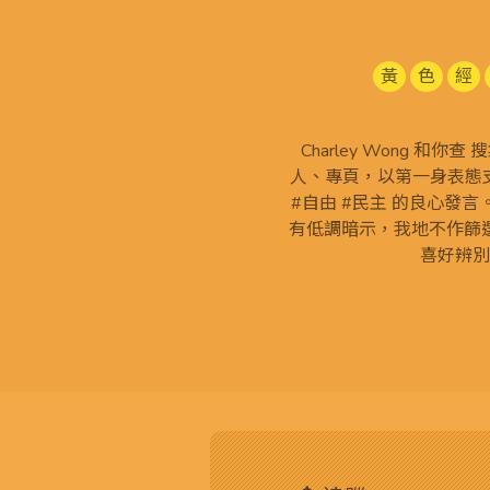
黃
色
經
Charley Wong 和你
人、專頁，以第一身表態支
#自由 #民主 的良心發
有低調暗示，我地不作篩
喜好辨別