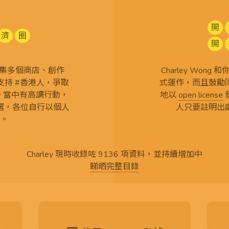
開
濟
圈
開
查 搜集多個商店、創作
Charley Won
持 #香港人，爭取
式運作，而且鼓勵
言。當中有高調行動，
地以
open license
選，各位自行以個人
人只要註明出
。
Charley 現時收錄咗 9136 項資料，並持續增加中
睇晒完整目錄