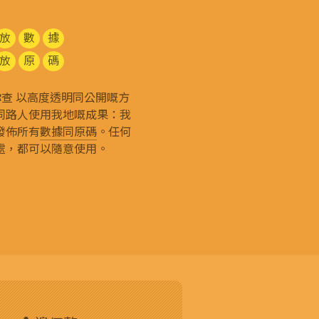
放
數
據
放
原
碼
g 和你查 以高度透明同公開嘅方
同路人使用我地嘅成果：我
發佈所有
數據同原碼
。任何
處，都可以隨意使用。