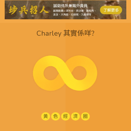
Charley 其實係咩?
黃
色
經
濟
圈