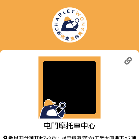
屯門摩托車中心
新界屯門河田街7-9號，冠華鏡廠(第六)工業大廈地下A2舖