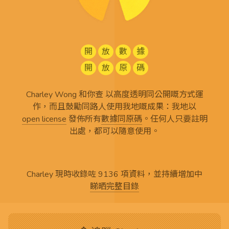
開
放
數
據
開
放
原
碼
Charley Wong 和你查 以高度透明同公開嘅方式運
作，而且鼓勵同路人使用我地嘅成果：我地以
open license
發佈所有
數據同原碼
。任何人只要註明
出處，都可以隨意使用。
Charley 現時收錄咗 9136 項資料，並持續增加中
睇晒完整目錄