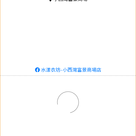
水漾衣坊-小西灣富景商場店