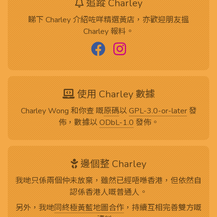
追蹤 Charley
睇下 Charley 介紹咗咩精選黃店，亦歡迎朋友搵
Charley 報料。
使用 Charley 數據
Charley Wong 和你查 嘅
原碼
以
GPL-3.0-or-later
發
佈，數據以
ODbL-1.0
發佈。
邊個整 Charley
我哋只係兩個仲未放棄，雖然已經唔喺香港，但依然自
認係香港人嘅普通人。
另外，我哋
同終極黃藍地圖合作
，持續互相完善雙方嘅