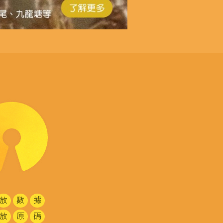
放
數
據
放
原
碼