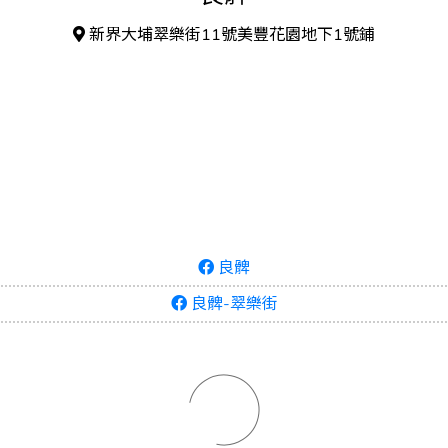
新界大埔翠樂街11號美豐花園地下1號鋪
良髀
良髀-翠樂街