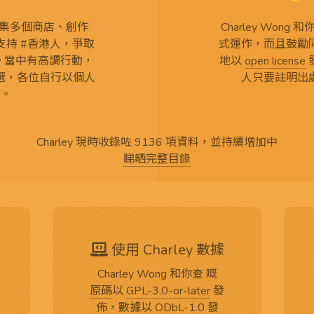
查 搜集多個商店、創作
Charley Won
持 #香港人，爭取
式運作，而且鼓勵
言。當中有高調行動，
地以
open license
選，各位自行以個人
人只要註明出
。
Charley 現時收錄咗 9136 項資料，並持續增加中
睇晒完整目錄
使用 Charley 數據
Charley Wong 和你查 嘅
原碼
以
GPL-3.0-or-later
發
佈，數據以
ODbL-1.0
發