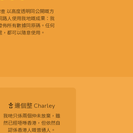
g 和你查 以高度透明同公開嘅方
同路人使用我地嘅成果：我
發佈所有
數據同原碼
。任何
處，都可以隨意使用。
邊個整 Charley
我哋只係兩個仲未放棄，雖
然已經唔喺香港，但依然自
認係香港人嘅普通人。