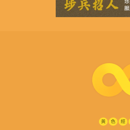
黃
色
經