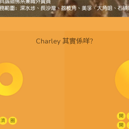
Charley 其實係咩?
開
濟
圈
開