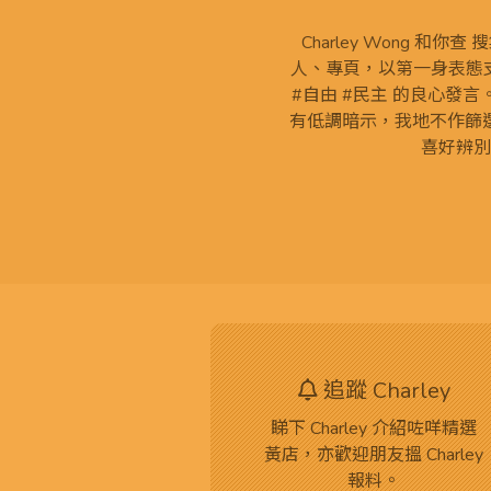
Charley Wong 和你
人、專頁，以第一身表態支
#自由 #民主 的良心發
有低調暗示，我地不作篩
喜好辨別
追蹤 Charley
睇下 Charley 介紹咗咩精選
黃店，亦歡迎朋友搵 Charley
報料。