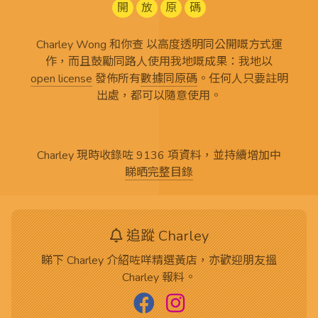
開
放
原
碼
Charley Wong 和你查 以高度透明同公開嘅方式運
作，而且鼓勵同路人使用我地嘅成果：我地以
open license
發佈所有
數據同原碼
。任何人只要註明
出處，都可以隨意使用。
Charley 現時收錄咗 9136 項資料，並持續增加中
睇晒完整目錄
追蹤 Charley
睇下 Charley 介紹咗咩精選黃店，亦歡迎朋友搵
Charley 報料。