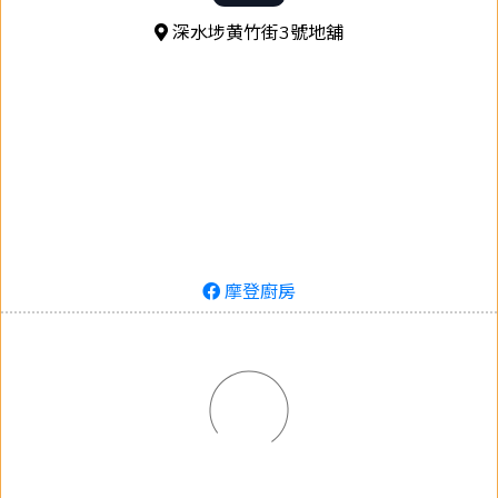
深水埗黄竹街3號地舖
摩登廚房