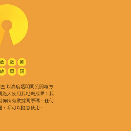
放
數
據
放
原
碼
g 和你查 以高度透明同公開嘅方
同路人使用我地嘅成果：我
發佈所有
數據同原碼
。任何
處，都可以隨意使用。