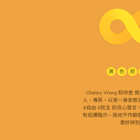
黃
色
經
Charley Wong 和你
人、專頁，以第一身表態支
#自由 #民主 的良心發
有低調暗示，我地不作篩
喜好辨別