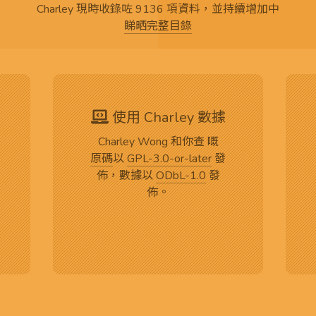
Charley 現時收錄咗 9136 項資料，並持續增加中
睇晒完整目錄
使用 Charley 數據
Charley Wong 和你查 嘅
原碼
以
GPL-3.0-or-later
發
佈，數據以
ODbL-1.0
發
佈。