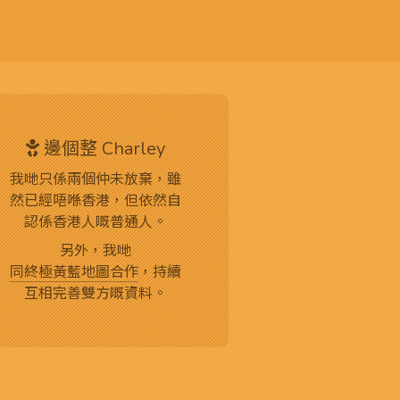
邊個整 Charley
我哋只係兩個仲未放棄，雖
然已經唔喺香港，但依然自
認係香港人嘅普通人。
另外，我哋
同終極黃藍地圖合作
，持續
互相完善雙方嘅資料。