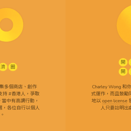
開
濟
圈
開
查 搜集多個商店、創作
Charley Won
持 #香港人，爭取
式運作，而且鼓勵
言。當中有高調行動，
地以
open license
選，各位自行以個人
人只要註明出
。