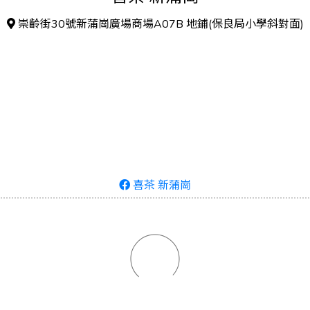
崇齡街30號新蒲崗廣場商場A07B 地鋪(保良局小學斜對面)
喜茶 新蒲崗