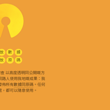
放
數
據
放
原
碼
g 和你查 以高度透明同公開嘅方
同路人使用我地嘅成果：我
發佈所有
數據同原碼
。任何
處，都可以隨意使用。