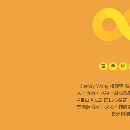
黃
色
經
Charley Wong 和你
人、專頁，以第一身表態支
#自由 #民主 的良心發
有低調暗示，我地不作篩
喜好辨別