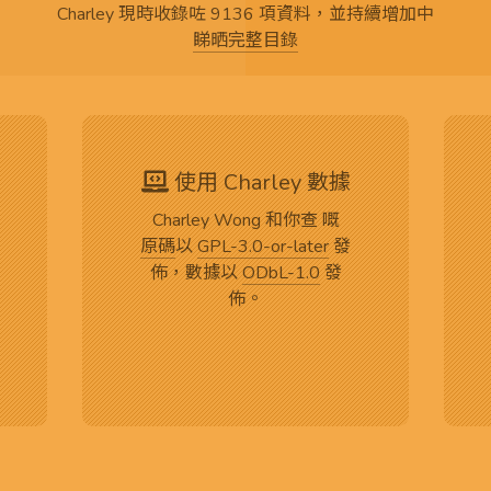
Charley 現時收錄咗 9136 項資料，並持續增加中
睇晒完整目錄
使用 Charley 數據
Charley Wong 和你查 嘅
原碼
以
GPL-3.0-or-later
發
佈，數據以
ODbL-1.0
發
佈。