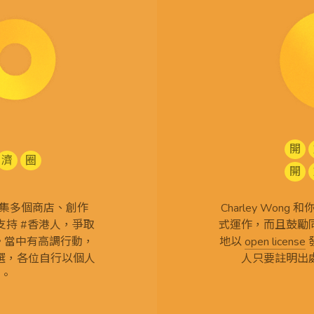
開
濟
圈
開
查 搜集多個商店、創作
Charley Won
持 #香港人，爭取
式運作，而且鼓勵
言。當中有高調行動，
地以
open license
選，各位自行以個人
人只要註明出
。