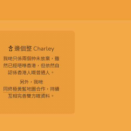
邊個整 Charley
我哋只係兩個仲未放棄，雖
然已經唔喺香港，但依然自
認係香港人嘅普通人。
另外，我哋
同終極黃藍地圖合作
，持續
互相完善雙方嘅資料。