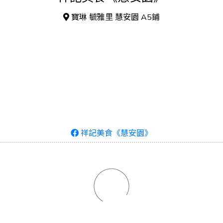
寶琳 毓雅里 慧安園 A5鋪
祥記美食《慧安園》