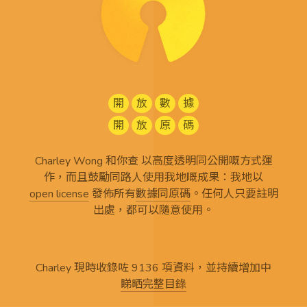
開
放
數
據
開
放
原
碼
Charley Wong 和你查 以高度透明同公開嘅方式運
作，而且鼓勵同路人使用我地嘅成果：我地以
open license
發佈所有
數據同原碼
。任何人只要註明
出處，都可以隨意使用。
Charley 現時收錄咗 9136 項資料，並持續增加中
睇晒完整目錄