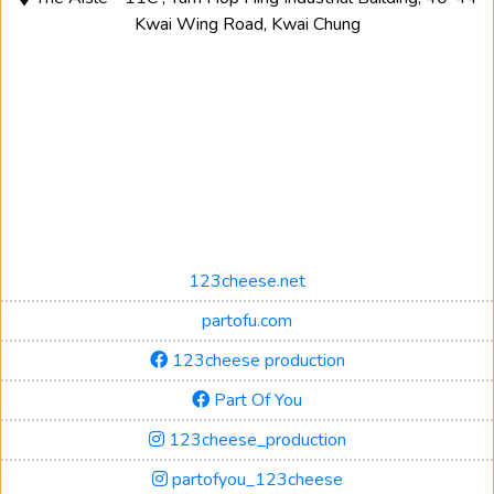
Kwai Wing Road, Kwai Chung
123cheese.net
partofu.com
123cheese production
Part Of You
123cheese_production
partofyou_123cheese