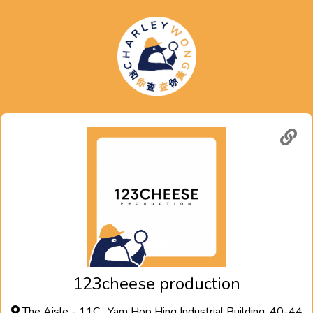
123cheese production
The Aisle - 11C , Yam Hop Hing Industrial Building, 40-44