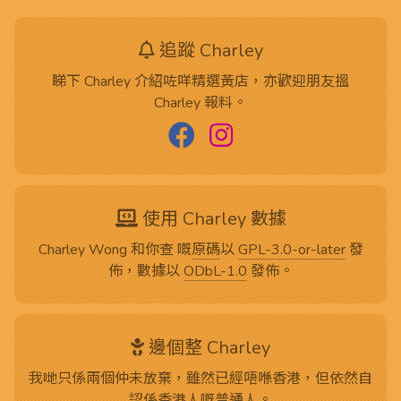
追蹤 Charley
睇下 Charley 介紹咗咩精選黃店，亦歡迎朋友搵
Charley 報料。
使用 Charley 數據
Charley Wong 和你查 嘅
原碼
以
GPL-3.0-or-later
發
佈，數據以
ODbL-1.0
發佈。
邊個整 Charley
我哋只係兩個仲未放棄，雖然已經唔喺香港，但依然自
認係香港人嘅普通人。