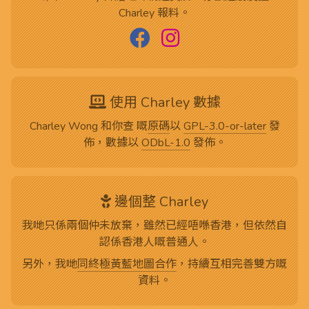
Charley 報料。
使用 Charley 數據
Charley Wong 和你查 嘅
原碼
以
GPL-3.0-or-later
發
佈，數據以
ODbL-1.0
發佈。
邊個整 Charley
我哋只係兩個仲未放棄，雖然已經唔喺香港，但依然自
認係香港人嘅普通人。
另外，我哋
同終極黃藍地圖合作
，持續互相完善雙方嘅
資料。