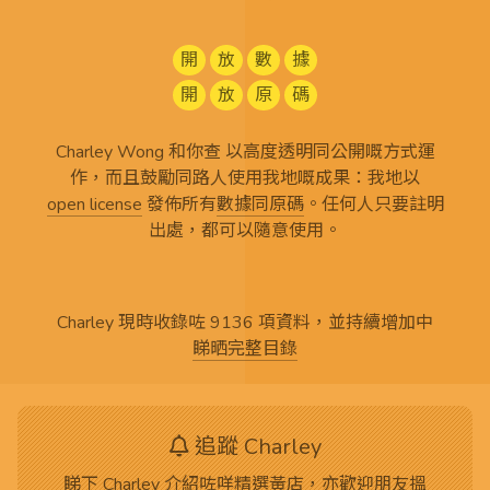
開
放
數
據
開
放
原
碼
Charley Wong 和你查 以高度透明同公開嘅方式運
作，而且鼓勵同路人使用我地嘅成果：我地以
open license
發佈所有
數據同原碼
。任何人只要註明
出處，都可以隨意使用。
Charley 現時收錄咗 9136 項資料，並持續增加中
睇晒完整目錄
追蹤 Charley
睇下 Charley 介紹咗咩精選黃店，亦歡迎朋友搵