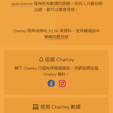
open license
發佈所有
數據同原碼
。任何人只要註明
出處，都可以隨意使用。
Charley 現時收錄咗 9136 項資料，並持續增加中
睇晒完整目錄
追蹤 Charley
睇下 Charley 介紹咗咩精選黃店，亦歡迎朋友搵
Charley 報料。
使用 Charley 數據