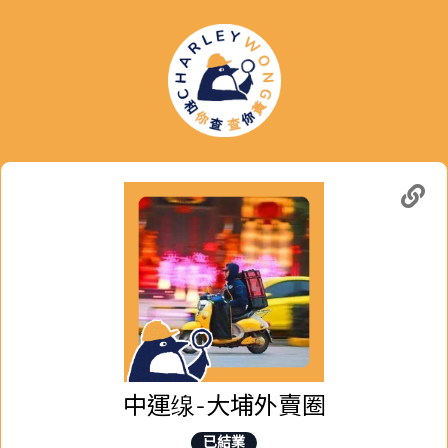
中運缐-大埔外賣圈
已結業