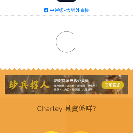
中運缐-大埔外賣圈
Charley 其實係咩?