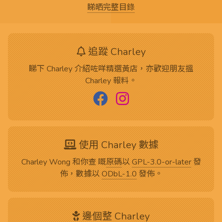
睇晒完整目錄
追蹤 Charley
睇下 Charley 介紹咗咩精選黃店，亦歡迎朋友搵
Charley 報料。
使用 Charley 數據
Charley Wong 和你查 嘅
原碼
以
GPL-3.0-or-later
發
佈，數據以
ODbL-1.0
發佈。
邊個整 Charley