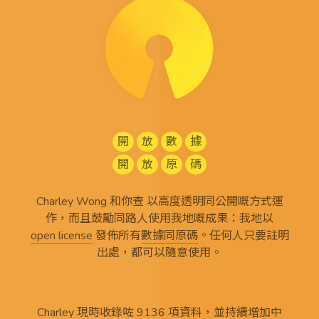
開
放
數
據
開
放
原
碼
Charley Wong 和你查 以高度透明同公開嘅方式運
作，而且鼓勵同路人使用我地嘅成果：我地以
open license
發佈所有
數據同原碼
。任何人只要註明
出處，都可以隨意使用。
Charley 現時收錄咗 9136 項資料，並持續增加中