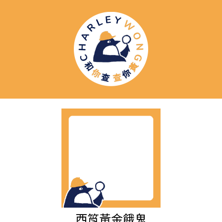
西筲黃金餓鬼