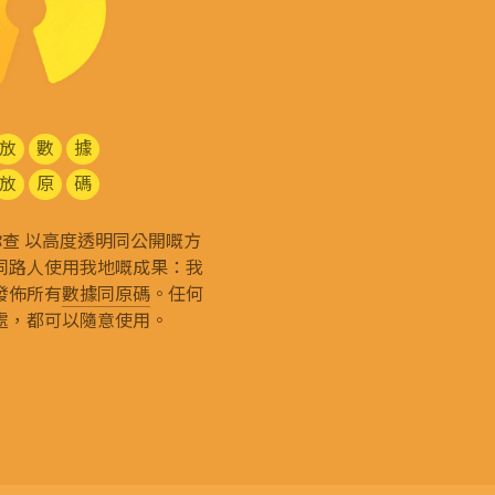
放
數
據
放
原
碼
g 和你查 以高度透明同公開嘅方
同路人使用我地嘅成果：我
發佈所有
數據同原碼
。任何
處，都可以隨意使用。