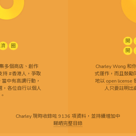
開
濟
圈
開
查 搜集多個商店、創作
Charley Won
持 #香港人，爭取
式運作，而且鼓勵
言。當中有高調行動，
地以
open license
選，各位自行以個人
人只要註明出
。
Charley 現時收錄咗 9136 項資料，並持續增加中
睇晒完整目錄