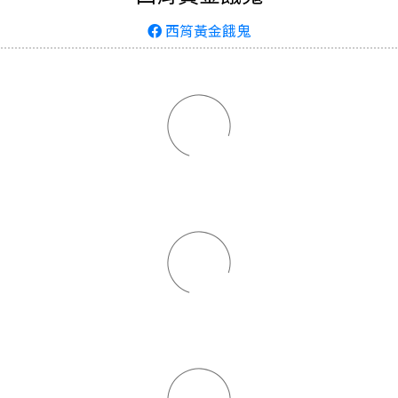
西筲黃金餓鬼