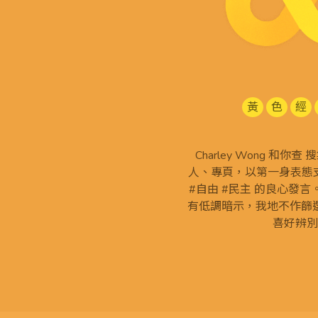
黃
色
經
Charley Wong 和你
人、專頁，以第一身表態支
#自由 #民主 的良心發
有低調暗示，我地不作篩
喜好辨別