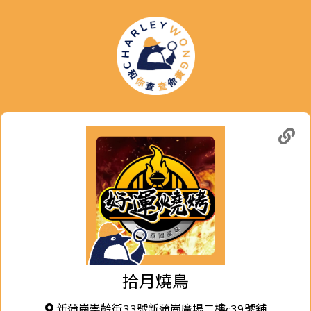
拾月燒鳥
新蒲崗崇齡街33號新蒲崗廣場二樓c39號舖