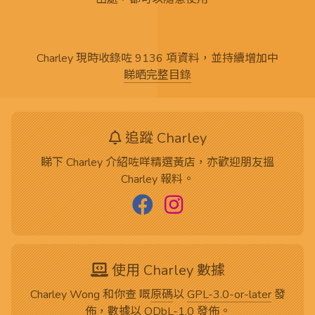
Charley 現時收錄咗 9136 項資料，並持續增加中
睇晒完整目錄
追蹤 Charley
睇下 Charley 介紹咗咩精選黃店，亦歡迎朋友搵
Charley 報料。
使用 Charley 數據
Charley Wong 和你查 嘅
原碼
以
GPL-3.0-or-later
發
佈，數據以
ODbL-1.0
發佈。